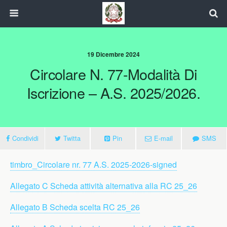
19 Dicembre 2024
Circolare N. 77-Modalità Di
Iscrizione – A.s. 2025/2026.
Condividi
Twitta
Pin
E-mail
SMS
timbro_Circolare nr. 77 A.S. 2025-2026-signed
Allegato C Scheda attività alternativa alla RC 25_26
Allegato B Scheda scelta RC 25_26