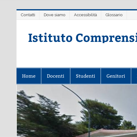
Salta
Contatti
Dove siamo
Accessibilità
Glossario
al
contenuto
Istituto Comprens
Scuola dell'Infanzia, Primaria e 
Home
Docenti
Studenti
Genitori