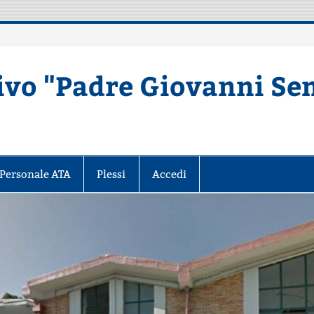
ivo "Padre Giovanni Se
Secondaria di primo grado – MATERA
Personale ATA
Plessi
Accedi