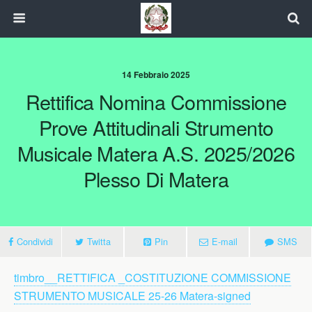
14 Febbraio 2025
Rettifica Nomina Commissione
Prove Attitudinali Strumento
Musicale Matera A.s. 2025/2026
Plesso Di Matera
Condividi
Twitta
Pin
E-mail
SMS
timbro__RETTIFICA _COSTITUZIONE COMMISSIONE
STRUMENTO MUSICALE 25-26 Matera-signed