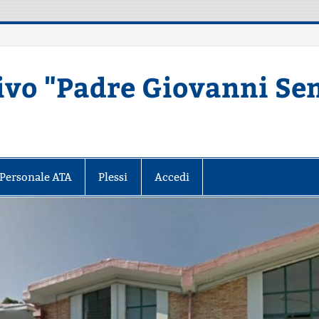
ivo "Padre Giovanni Se
Secondaria di primo grado – MATERA
Personale ATA
Plessi
Accedi