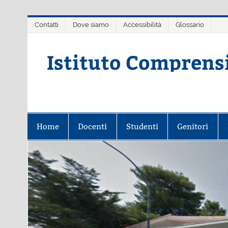
Salta
Contatti
Dove siamo
Accessibilità
Glossario
al
contenuto
Istituto Comprens
Scuola dell'Infanzia, Primaria e 
Home
Docenti
Studenti
Genitori