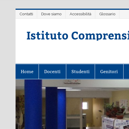
Salta
Contatti
Dove siamo
Accessibilità
Glossario
al
contenuto
Istituto Comprens
Scuola dell'Infanzia, Primaria e 
Home
Docenti
Studenti
Genitori