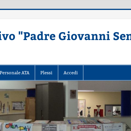
ivo "Padre Giovanni Se
Secondaria di primo grado – MATERA
Personale ATA
Plessi
Accedi