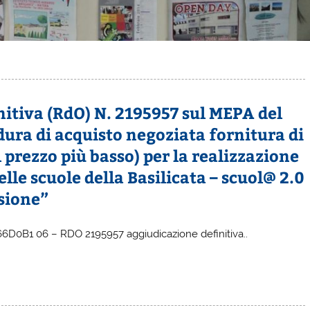
itiva (RdO) N. 2195957 sul MEPA del
dura di acquisto negoziata fornitura di
el prezzo più basso) per la realizzazione
lle scuole della Basilicata – scuol@ 2.0
sione”
D0B1 06 – RDO 2195957 aggiudicazione definitiva..