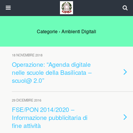
Categorie ›
Ambienti Digitali
18 NOVEMBRE 2018
Operazione: “Agenda digitale
nelle scuole della BasiIicata –
scuol@ 2.0”
29 DICEMBRE 2016
FSE/PON 2014/2020 –
Informazione pubblicitaria di
fine attività