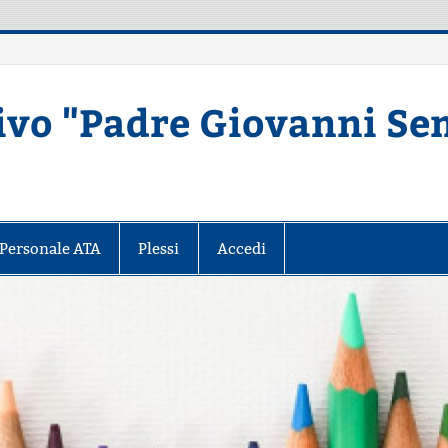
ivo "Padre Giovanni Se
Secondaria di primo grado – MATERA
Personale ATA
Plessi
Accedi