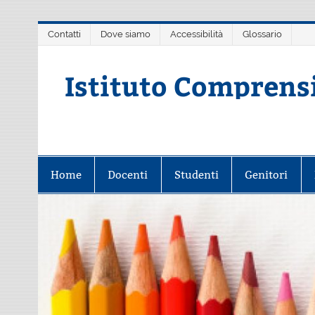
Salta
Contatti
Dove siamo
Accessibilità
Glossario
al
contenuto
Istituto Comprens
Scuola dell'Infanzia, Primaria e 
Home
Docenti
Studenti
Genitori