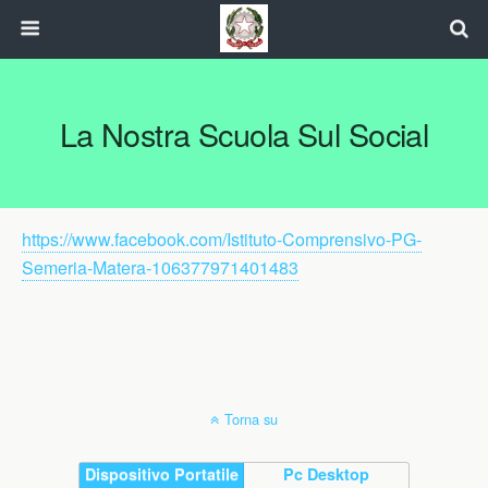
La Nostra Scuola Sul Social
https://www.facebook.com/Istituto-Comprensivo-PG-
Semeria-Matera-106377971401483
Torna su
Dispositivo Portatile
Pc Desktop