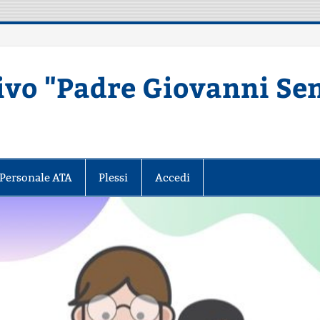
ivo "Padre Giovanni Se
Secondaria di primo grado – MATERA
Personale ATA
Plessi
Accedi