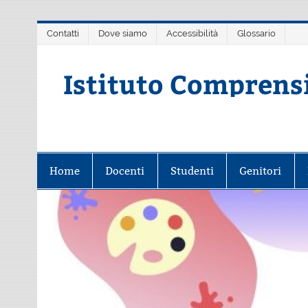
Salta
Contatti
Dove siamo
Accessibilità
Glossario
al
contenuto
Istituto Comprens
Scuola dell'Infanzia, Primaria e 
Home
Docenti
Studenti
Genitori