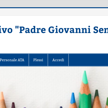
ivo "Padre Giovanni Se
Secondaria di primo grado – MATERA
Personale ATA
Plessi
Accedi