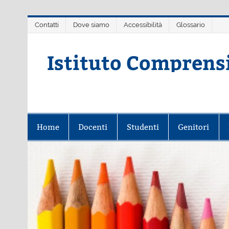
Salta
Contatti
Dove siamo
Accessibilità
Glossario
al
contenuto
Istituto Comprens
Scuola dell'Infanzia, Primaria e 
Home
Docenti
Studenti
Genitori