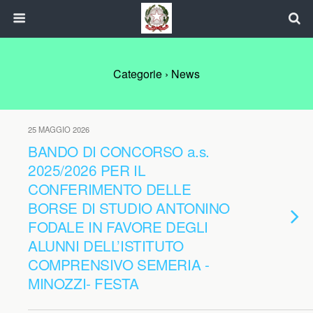
Categorie ›
News
25 MAGGIO 2026
BANDO DI CONCORSO a.s.
2025/2026 PER IL
CONFERIMENTO DELLE
BORSE DI STUDIO ANTONINO
FODALE IN FAVORE DEGLI
ALUNNI DELL’ISTITUTO
COMPRENSIVO SEMERIA -
MINOZZI- FESTA