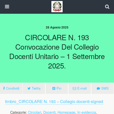
28 Agosto 2025
CIRCOLARE N. 193
Convocazione Del Collegio
Docenti Unitario – 1 Settembre
2025.
Condividi
Twitta
Pin
E-mail
SMS
timbro_CIRCOLARE N. 193 – Collegio docenti-signed
Categorie:
Circolari
,
Docenti
,
Homepage
,
In evidenza
,