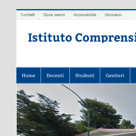
Salta
Contatti
Dove siamo
Accessibilità
Glossario
al
contenuto
Istituto Comprens
Scuola dell'Infanzia, Primaria e 
Home
Docenti
Studenti
Genitori